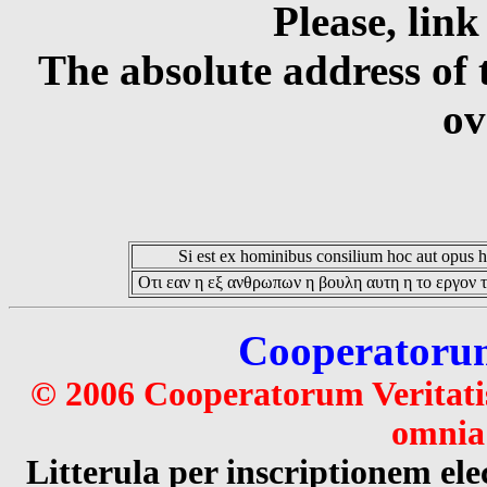
Please, link
The absolute address of 
ov
Si est ex hominibus consilium hoc aut opus hoc
Οτι εαν η εξ ανθρωπων η βουλη αυτη η το εργον τ
Cooperatorum 
© 2006 Cooperatorum Veritatis
omnia 
Litterula per inscriptionem 