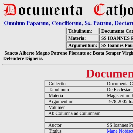
Tabulinum:
Documenta Cat
Materia:
SS IOANNES 
Argumentum:
SS Ioannes Pau
Sancto Alberto Magno Patrono Plorante ac Beata Semper Virgin
Defendere Digneris.
Documen
Collectio
Documenta Ca
Tabulinum
De Ecclesiae 
Materia
Magisterium 
Argumentum
1978-2005 Ioa
Volumen
Ab Columna ad Culumnam
Auctor
SS Ioannes Pa
Titulus
Mane Nobisc