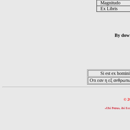
Magnitudo
Ex Libris
By down
Si est ex hominib
Οτι εαν η εξ ανθρωπω
© 2
«Ubi Petrus, ibi Ecc