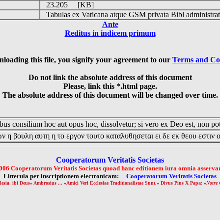
23.205 [KB]
Tabulas ex Vaticana atque GSM privata Bibl administrat
Ante
Reditus in indicem primum
loading this file, you signify your agreement to our
Terms and Co
Do not link the absolute address of this document
Please, link this *.html page.
The absolute address of this document will be changed over time.
us consilium hoc aut opus hoc, dissolvetur; si vero ex Deo est, non pot
ν η βουλη αυτη η το εργον τουτο καταλυθησεται ει δε εκ θεου εστιν 
Cooperatorum Veritatis Societas
006 Cooperatorum Veritatis Societas quoad hanc editionem iura omnia asservan
Litterula per inscriptionem electronicam:
Cooperatorum Veritatis Societas
lesia, ibi Deus» Ambrosius ... «Amici Veri Ecclesiae Traditionalistae Sunt.» Divus Pius X Papa: «
Notre 