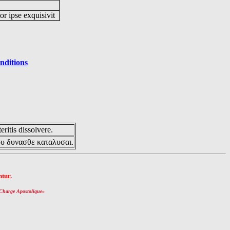
or ipse exquisivit
nditions
eritis dissolvere.
ου δυνασθε καταλυσαι.
tur.
Charge Apostolique
»