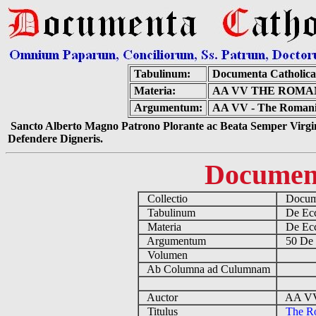
Tabulinum:
Documenta Catholic
Materia:
AA VV THE ROMA
Argumentum:
AA VV - The Romania
Sancto Alberto Magno Patrono Plorante ac Beata Semper Virgin
Defendere Digneris.
Documen
Collectio
Docume
Tabulinum
De Eccl
Materia
De Eccl
Argumentum
50 De R
Volumen
Ab Columna ad Culumnam
Auctor
AA VV 
Titulus
The R