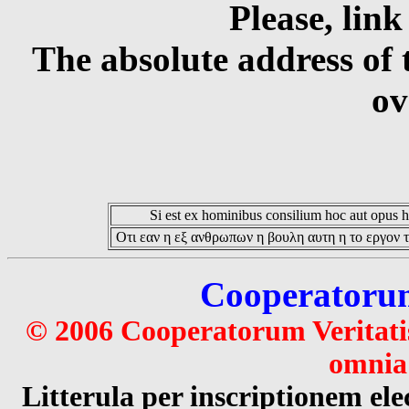
Please, link
The absolute address of 
ov
Si est ex hominibus consilium hoc aut opus hoc
Οτι εαν η εξ ανθρωπων η βουλη αυτη η το εργον τ
Cooperatorum 
© 2006 Cooperatorum Veritatis
omnia 
Litterula per inscriptionem 