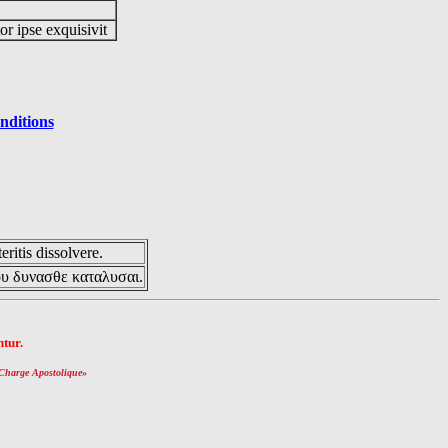
or ipse exquisivit
nditions
eritis dissolvere.
ου δυνασθε καταλυσαι.
tur.
Charge Apostolique
»