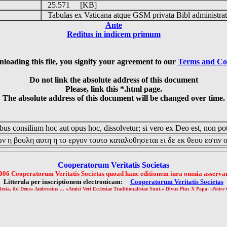
25.571 [KB]
Tabulas ex Vaticana atque GSM privata Bibl administrat
Ante
Reditus in indicem primum
loading this file, you signify your agreement to our
Terms and Co
Do not link the absolute address of this document
Please, link this *.html page.
The absolute address of this document will be changed over time.
us consilium hoc aut opus hoc, dissolvetur; si vero ex Deo est, non pot
ν η βουλη αυτη η το εργον τουτο καταλυθησεται ει δε εκ θεου εστιν 
Cooperatorum Veritatis Societas
006 Cooperatorum Veritatis Societas quoad hanc editionem iura omnia asservan
Litterula per inscriptionem electronicam:
Cooperatorum Veritatis Societas
lesia, ibi Deus» Ambrosius ... «Amici Veri Ecclesiae Traditionalistae Sunt.» Divus Pius X Papa: «
Notre 