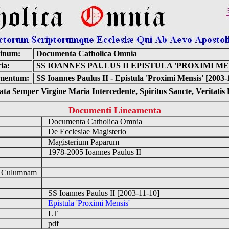
inum:
Documenta Catholica Omnia
ia:
SS IOANNES PAULUS II EPISTULA 'PROXIMI ME
mentum:
SS Ioannes Paulus II - Epistula 'Proximi Mensis' [2003-
ta Semper Virgine Maria Intercedente, Spiritus Sancte, Veritati
Documenti Lineamenta
Documenta Catholica Omnia
De Ecclesiae Magisterio
Magisterium Paparum
1978-2005 Ioannes Paulus II
d Culumnam
SS Ioannes Paulus II [2003-11-10]
Epistula 'Proximi Mensis'
LT
pdf