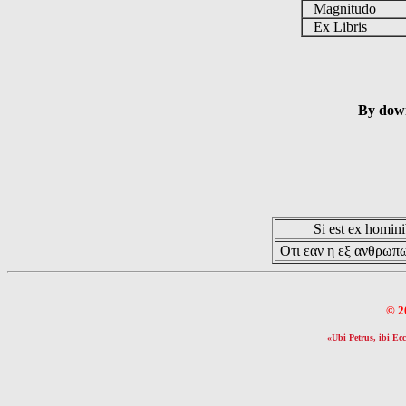
Magnitudo
Ex Libris
By down
Si est ex hominib
Οτι εαν η εξ ανθρωπω
© 2
«Ubi Petrus, ibi Ecc