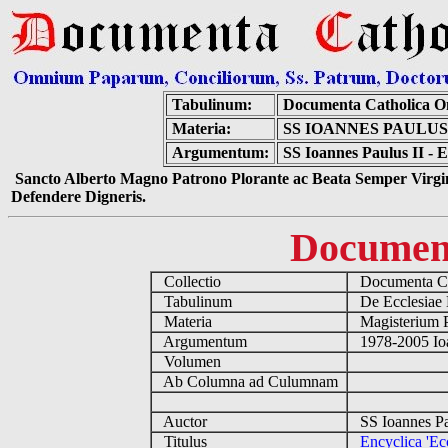
Tabulinum:
Documenta Catholica 
Materia:
SS IOANNES PAULUS
Argumentum:
SS Ioannes Paulus II - E
Sancto Alberto Magno Patrono Plorante ac Beata Semper Virgin
Defendere Digneris.
Documen
Collectio
Documenta Ca
Tabulinum
De Ecclesiae 
Materia
Magisterium 
Argumentum
1978-2005 Ioa
Volumen
Ab Columna ad Culumnam
Auctor
SS Ioannes Pa
Titulus
Encyclica 'Ecc