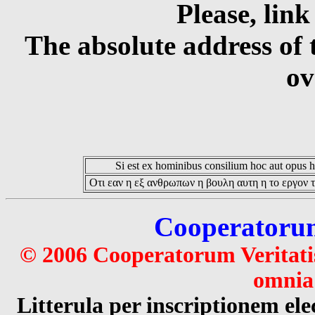
Please, link
The absolute address of 
ov
Si est ex hominibus consilium hoc aut opus hoc
Οτι εαν η εξ ανθρωπων η βουλη αυτη η το εργον τ
Cooperatorum 
© 2006 Cooperatorum Veritatis
omnia 
Litterula per inscriptionem 