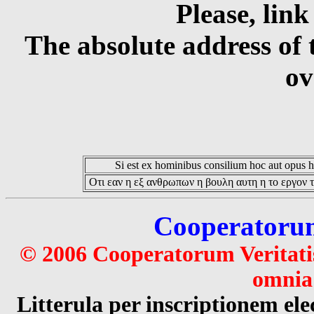
Please, link
The absolute address of 
ov
Si est ex hominibus consilium hoc aut opus hoc
Οτι εαν η εξ ανθρωπων η βουλη αυτη η το εργον τ
Cooperatorum 
© 2006 Cooperatorum Veritatis
omnia 
Litterula per inscriptionem 