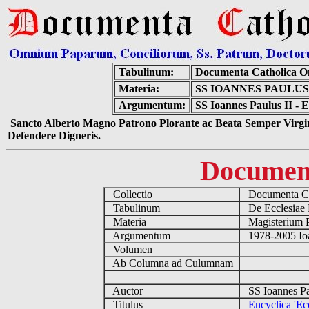
Tabulinum:
Documenta Catholica 
Materia:
SS IOANNES PAULUS
Argumentum:
SS Ioannes Paulus II - E
Sancto Alberto Magno Patrono Plorante ac Beata Semper Virgin
Defendere Digneris.
Documen
Collectio
Documenta Ca
Tabulinum
De Ecclesiae 
Materia
Magisterium 
Argumentum
1978-2005 Ioa
Volumen
Ab Columna ad Culumnam
Auctor
SS Ioannes Pa
Titulus
Encyclica 'Ecc