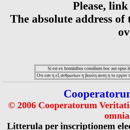
Please, link
The absolute address of 
ov
Si est ex hominibus consilium hoc aut opus hoc
Οτι εαν η εξ ανθρωπων η βουλη αυτη η το εργον τ
Cooperatorum 
© 2006 Cooperatorum Veritatis
omnia 
Litterula per inscriptionem 