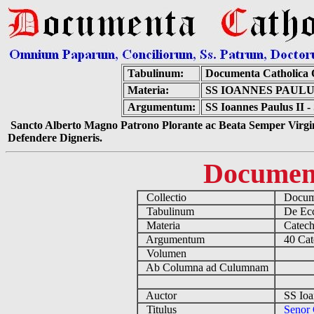
Tabulinum:
Documenta Catholica
Materia:
SS IOANNES PAUL
Argumentum:
SS Ioannes Paulus II -
Sancto Alberto Magno Patrono Plorante ac Beata Semper Virgin
Defendere Digneris.
Documen
Collectio
Docume
Tabulinum
De Eccl
Materia
Catech
Argumentum
40 Cate
Volumen
Ab Columna ad Culumnam
Auctor
SS Ioan
Titulus
Senor 