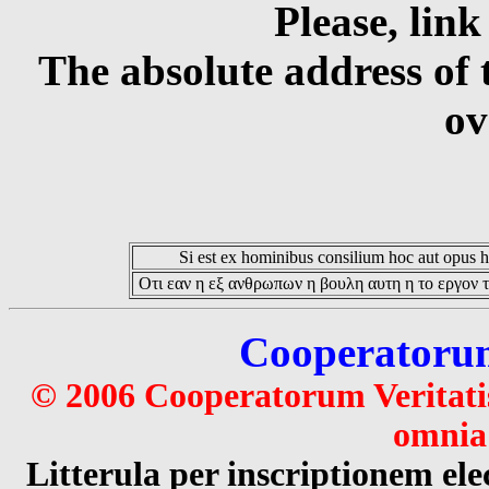
Please, link
The absolute address of 
ov
Si est ex hominibus consilium hoc aut opus hoc
Οτι εαν η εξ ανθρωπων η βουλη αυτη η το εργον τ
Cooperatorum 
© 2006 Cooperatorum Veritatis
omnia 
Litterula per inscriptionem 