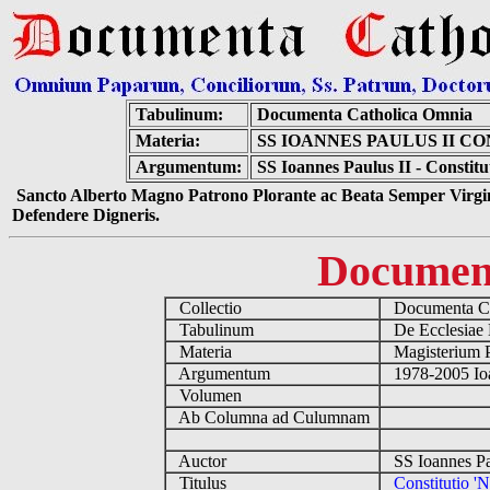
Tabulinum:
Documenta Catholica Omnia
Materia:
SS IOANNES PAULUS II C
Argumentum:
SS Ioannes Paulus II - Constitu
Sancto Alberto Magno Patrono Plorante ac Beata Semper Virgin
Defendere Digneris.
Documen
Collectio
Documenta Ca
Tabulinum
De Ecclesiae 
Materia
Magisterium 
Argumentum
1978-2005 Ioa
Volumen
Ab Columna ad Culumnam
Auctor
SS Ioannes Pa
Titulus
Constitutio 'N