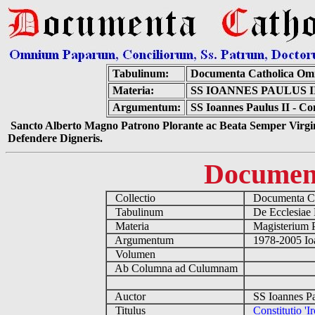
Tabulinum:
Documenta Catholica Om
Materia:
SS IOANNES PAULUS I
Argumentum:
SS Ioannes Paulus II - Con
Sancto Alberto Magno Patrono Plorante ac Beata Semper Virgin
Defendere Digneris.
Documen
Collectio
Documenta Ca
Tabulinum
De Ecclesiae 
Materia
Magisterium 
Argumentum
1978-2005 Ioa
Volumen
Ab Columna ad Culumnam
Auctor
SS Ioannes Pa
Titulus
Constitutio 'I