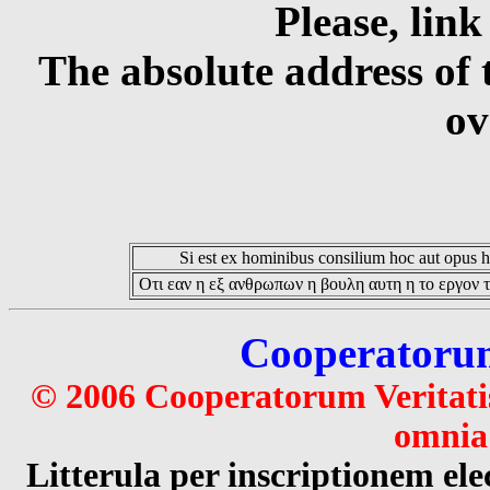
Please, link
The absolute address of 
ov
Si est ex hominibus consilium hoc aut opus hoc
Οτι εαν η εξ ανθρωπων η βουλη αυτη η το εργον τ
Cooperatorum 
© 2006 Cooperatorum Veritatis
omnia 
Litterula per inscriptionem 