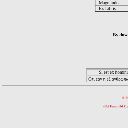
Magnitudo
Ex Libris
By down
Si est ex hominib
Οτι εαν η εξ ανθρωπω
© 2
«Ubi Petrus, ibi Ecc