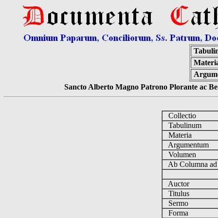
Tabuli
Materi
Argum
Sancto Alberto Magno Patrono Plorante ac Bea
Collectio
Tabulinum
Materia
Argumentum
Volumen
Ab Columna a
Auctor
Titulus
Sermo
Forma