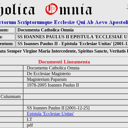
num:
Documenta Catholica Omnia
a:
SS IOANNES PAULUS II EPISTULA 'ECCLESIAE U
entum:
SS Ioannes Paulus II - Epistula 'Ecclesiae Unitas' [2001-1
ta Semper Virgine Maria Intercedente, Spiritus Sancte, Veritati
Documenti Lineamenta
Documenta Catholica Omnia
De Ecclesiae Magisterio
Magisterium Paparum
1978-2005 Ioannes Paulus II
d Culumnam
SS Ioannes Paulus II [2001-12-25]
Epistula 'Ecclesiae Unitas'
LT
pdf