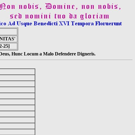
NITAS'
2-25]
s Deus, Hunc Locum a Malo Defendere Digneris.