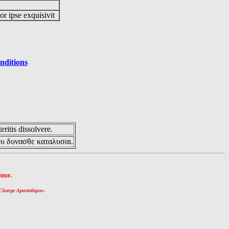
or ipse exquisivit
nditions
eritis dissolvere.
ου δυνασθε καταλυσαι.
tur.
Charge Apostolique
»