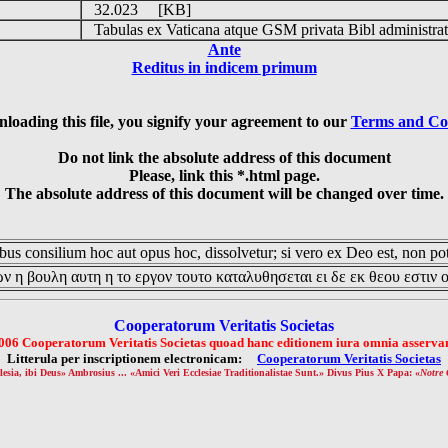
32.023 [KB]
Tabulas ex Vaticana atque GSM privata Bibl administrat
Ante
Reditus in indicem primum
loading this file, you signify your agreement to our
Terms and Co
Do not link the absolute address of this document
Please, link this *.html page.
The absolute address of this document will be changed over time.
us consilium hoc aut opus hoc, dissolvetur; si vero ex Deo est, non pot
ν η βουλη αυτη η το εργον τουτο καταλυθησεται ει δε εκ θεου εστιν 
Cooperatorum Veritatis Societas
006 Cooperatorum Veritatis Societas quoad hanc editionem iura omnia asservan
Litterula per inscriptionem electronicam:
Cooperatorum Veritatis Societas
lesia, ibi Deus» Ambrosius ... «Amici Veri Ecclesiae Traditionalistae Sunt.» Divus Pius X Papa: «
Notre 