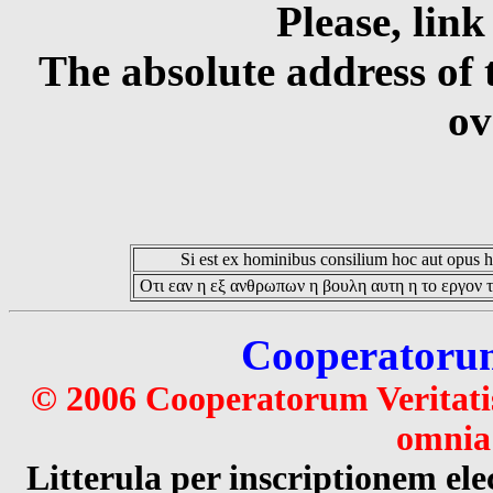
Please, link
The absolute address of 
ov
Si est ex hominibus consilium hoc aut opus hoc
Οτι εαν η εξ ανθρωπων η βουλη αυτη η το εργον τ
Cooperatorum 
© 2006 Cooperatorum Veritatis
omnia 
Litterula per inscriptionem 