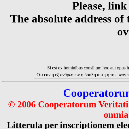
Please, link
The absolute address of 
ov
Si est ex hominibus consilium hoc aut opus hoc
Οτι εαν η εξ ανθρωπων η βουλη αυτη η το εργον τ
Cooperatorum 
© 2006 Cooperatorum Veritatis
omnia 
Litterula per inscriptionem 