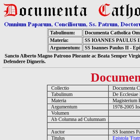
Tabulinum:
Documenta Catholica Om
Materia:
SS IOANNES PAULUS I
Argumentum:
SS Ioannes Paulus II - Epi
Sancto Alberto Magno Patrono Plorante ac Beata Semper Virgin
Defendere Digneris.
Documen
Collectio
Documenta Ca
Tabulinum
De Ecclesiae 
Materia
Magisterium 
Argumentum
1978-2005 Ioa
Volumen
Ab Columna ad Culumnam
Auctor
SS Ioannes Pa
Titulus
Epistola 'Frat