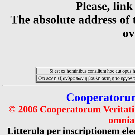
Please, link
The absolute address of 
ov
Si est ex hominibus consilium hoc aut opus hoc
Οτι εαν η εξ ανθρωπων η βουλη αυτη η το εργον τ
Cooperatorum 
© 2006 Cooperatorum Veritatis
omnia 
Litterula per inscriptionem 