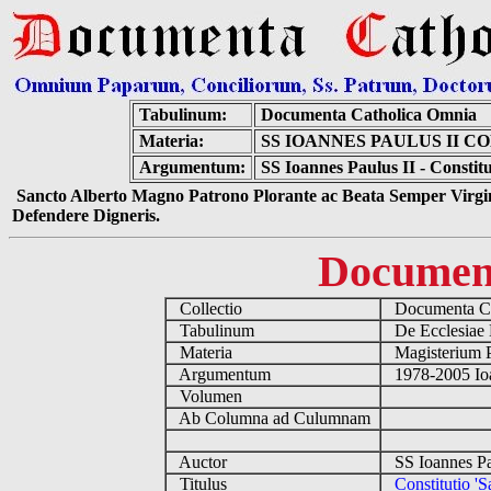
Tabulinum:
Documenta Catholica Omnia
Materia:
SS IOANNES PAULUS II C
Argumentum:
SS Ioannes Paulus II - Constitu
Sancto Alberto Magno Patrono Plorante ac Beata Semper Virgin
Defendere Digneris.
Documen
Collectio
Documenta Ca
Tabulinum
De Ecclesiae 
Materia
Magisterium 
Argumentum
1978-2005 Ioa
Volumen
Ab Columna ad Culumnam
Auctor
SS Ioannes Pa
Titulus
Constitutio 'S