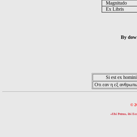
Magnitudo
Ex Libris
By down
Si est ex hominib
Οτι εαν η εξ ανθρωπω
© 2
«Ubi Petrus, ibi Ecc