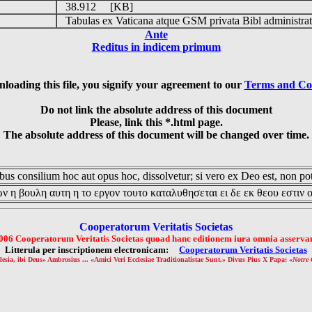
38.912 [KB]
Tabulas ex Vaticana atque GSM privata Bibl administrat
Ante
Reditus in indicem primum
loading this file, you signify your agreement to our
Terms and Co
Do not link the absolute address of this document
Please, link this *.html page.
The absolute address of this document will be changed over time.
us consilium hoc aut opus hoc, dissolvetur; si vero ex Deo est, non pot
ν η βουλη αυτη η το εργον τουτο καταλυθησεται ει δε εκ θεου εστιν 
Cooperatorum Veritatis Societas
006 Cooperatorum Veritatis Societas quoad hanc editionem iura omnia asservan
Litterula per inscriptionem electronicam:
Cooperatorum Veritatis Societas
lesia, ibi Deus» Ambrosius ... «Amici Veri Ecclesiae Traditionalistae Sunt.» Divus Pius X Papa: «
Notre 