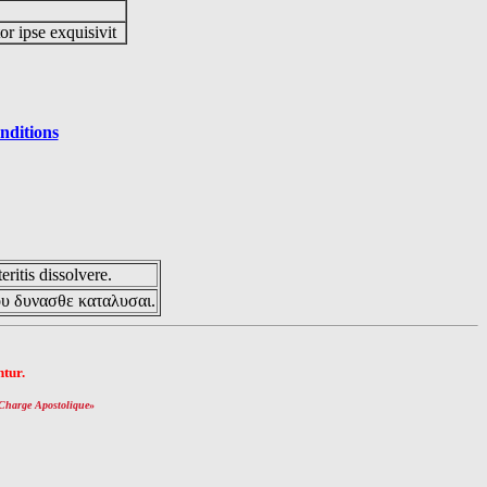
or ipse exquisivit
nditions
eritis dissolvere.
ου δυνασθε καταλυσαι.
tur.
Charge Apostolique
»