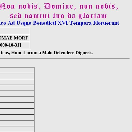
HOMAE MORI'
000-10-31]
s Deus, Hunc Locum a Malo Defendere Digneris.