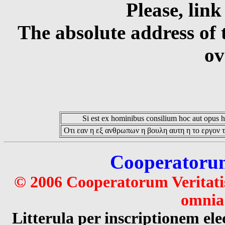
Please, link
The absolute address of 
ov
Si est ex hominibus consilium hoc aut opus hoc
Οτι εαν η εξ ανθρωπων η βουλη αυτη η το εργον τ
Cooperatorum 
© 2006 Cooperatorum Veritatis
omnia 
Litterula per inscriptionem 