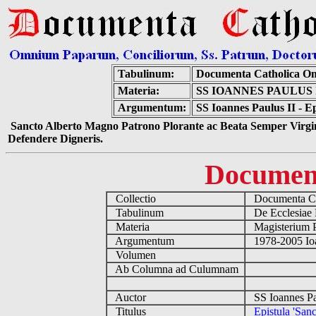
Tabulinum:
Documenta Catholica O
Materia:
SS IOANNES PAULUS 
Argumentum:
SS Ioannes Paulus II - E
Sancto Alberto Magno Patrono Plorante ac Beata Semper Virgin
Defendere Digneris.
Documen
Collectio
Documenta Ca
Tabulinum
De Ecclesiae 
Materia
Magisterium 
Argumentum
1978-2005 Ioa
Volumen
Ab Columna ad Culumnam
Auctor
SS Ioannes Pa
Titulus
Epistula 'San