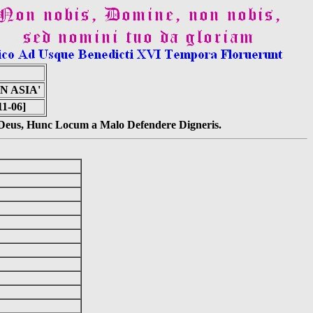
N ASIA'
11-06]
s Deus, Hunc Locum a Malo Defendere Digneris.