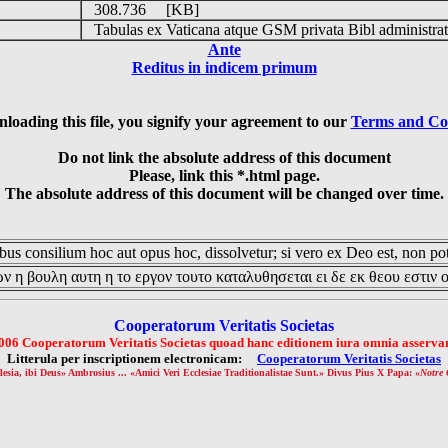
308.736 [KB]
Tabulas ex Vaticana atque GSM privata Bibl administrat
Ante
Reditus in indicem primum
loading this file, you signify your agreement to our
Terms and Co
Do not link the absolute address of this document
Please, link this *.html page.
The absolute address of this document will be changed over time.
us consilium hoc aut opus hoc, dissolvetur; si vero ex Deo est, non pot
ν η βουλη αυτη η το εργον τουτο καταλυθησεται ει δε εκ θεου εστιν 
Cooperatorum Veritatis Societas
006 Cooperatorum Veritatis Societas quoad hanc editionem iura omnia asservan
Litterula per inscriptionem electronicam:
Cooperatorum Veritatis Societas
lesia, ibi Deus» Ambrosius ... «Amici Veri Ecclesiae Traditionalistae Sunt.» Divus Pius X Papa: «
Notre 