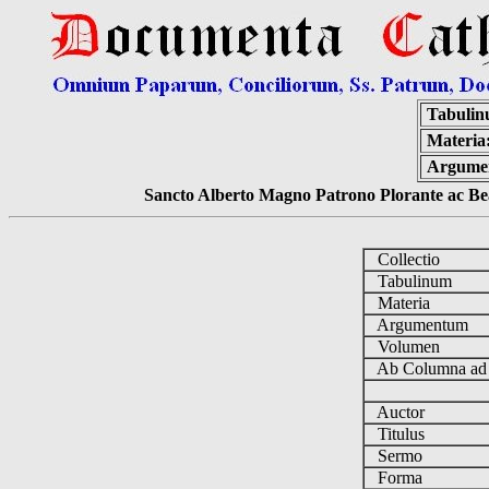
Tabulin
Materia
Argume
Sancto Alberto Magno Patrono Plorante ac Bea
Collectio
Tabulinum
Materia
Argumentum
Volumen
Ab Columna a
Auctor
Titulus
Sermo
Forma