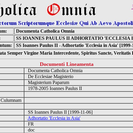
um:
Documenta Catholica Omnia
:
SS IOANNES PAULUS II ADHORTATIO 'ECCLESIA I
ntum:
SS Ioannes Paulus II - Adhortatio 'Ecclesia in Asia' [1999-
ta Semper Virgine Maria Intercedente, Spiritus Sancte, Veritati
Documenti Lineamenta
Documenta Catholica Omnia
De Ecclesiae Magisterio
Magisterium Paparum
1978-2005 Ioannes Paulus II
d Culumnam
SS Ioannes Paulus II [1999-11-06]
Adhortatio 'Ecclesia in Asia'
FR
doc