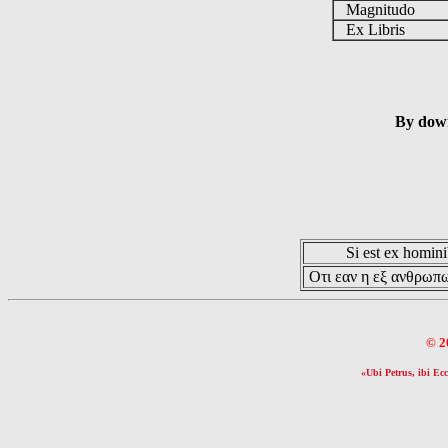
Magnitudo
Ex Libris
By down
Si est ex hominib
Οτι εαν η εξ ανθρωπω
© 2
«Ubi Petrus, ibi Ecc