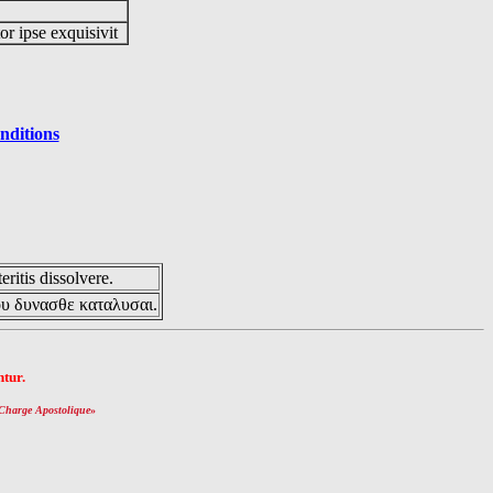
or ipse exquisivit
nditions
eritis dissolvere.
ου δυνασθε καταλυσαι.
tur.
Charge Apostolique
»