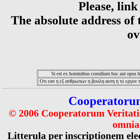
Please, link
The absolute address of 
ov
Si est ex hominibus consilium hoc aut opus hoc
Οτι εαν η εξ ανθρωπων η βουλη αυτη η το εργον τ
Cooperatorum 
© 2006 Cooperatorum Veritatis
omnia 
Litterula per inscriptionem 