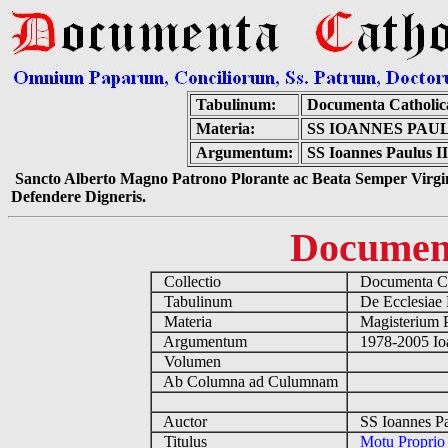
Tabulinum:
Documenta Catholi
Materia:
SS IOANNES PAUL
Argumentum:
SS Ioannes Paulus II
Sancto Alberto Magno Patrono Plorante ac Beata Semper Virgin
Defendere Digneris.
Documen
Collectio
Documenta Ca
Tabulinum
De Ecclesiae 
Materia
Magisterium 
Argumentum
1978-2005 Ioa
Volumen
Ab Columna ad Culumnam
Auctor
SS Ioannes Pa
Titulus
Motu Proprio 