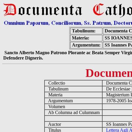
Tabulinum:
Documenta C
Materia:
SS IOANNES
Argumentum:
SS Ioannes Pa
Sancto Alberto Magno Patrono Plorante ac Beata Semper Virgin
Defendere Digneris.
Documen
Collectio
Documenta Ca
Tabulinum
De Ecclesiae 
Materia
Magisterium 
Argumentum
1978-2005 Ioa
Volumen
Ab Columna ad Culumnam
Auctor
SS Ioannes Pa
Titulus
Lettera Agli 