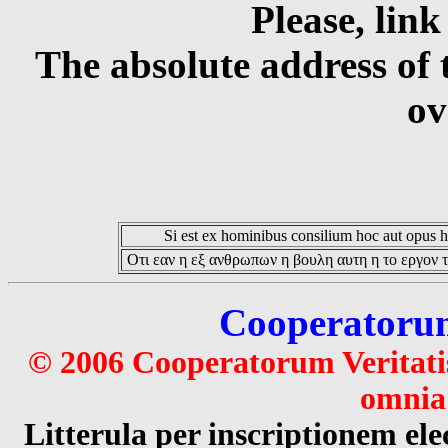
Please, link
The absolute address of 
ov
Si est ex hominibus consilium hoc aut opus hoc
Οτι εαν η εξ ανθρωπων η βουλη αυτη η το εργον τ
Cooperatorum 
© 2006 Cooperatorum Veritatis
omnia 
Litterula per inscriptionem 