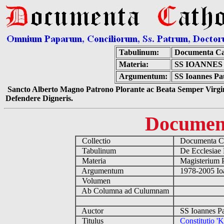
Tabulinum:
Documenta Ca
Materia:
SS IOANNES
Argumentum:
SS Ioannes Pau
Sancto Alberto Magno Patrono Plorante ac Beata Semper Virgin
Defendere Digneris.
Documen
Collectio
Documenta Ca
Tabulinum
De Ecclesiae 
Materia
Magisterium 
Argumentum
1978-2005 Ioa
Volumen
Ab Columna ad Culumnam
Auctor
SS Ioannes Pa
Titulus
Constitutio 'K