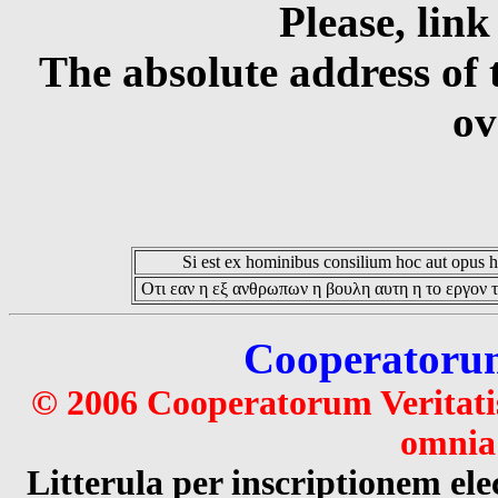
Please, link
The absolute address of 
ov
Si est ex hominibus consilium hoc aut opus hoc
Οτι εαν η εξ ανθρωπων η βουλη αυτη η το εργον τ
Cooperatorum 
© 2006 Cooperatorum Veritatis
omnia 
Litterula per inscriptionem 