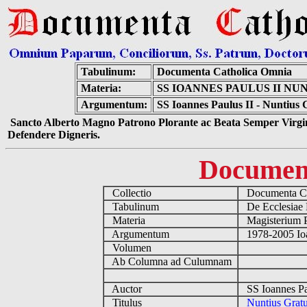
Tabulinum:
Documenta Catholica Omnia
Materia:
SS IOANNES PAULUS II N
Argumentum:
SS Ioannes Paulus II - Nuntius 
Sancto Alberto Magno Patrono Plorante ac Beata Semper Virgin
Defendere Digneris.
Documen
Collectio
Documenta Ca
Tabulinum
De Ecclesiae 
Materia
Magisterium 
Argumentum
1978-2005 Ioa
Volumen
Ab Columna ad Culumnam
Auctor
SS Ioannes Pa
Titulus
Nuntius Gratu