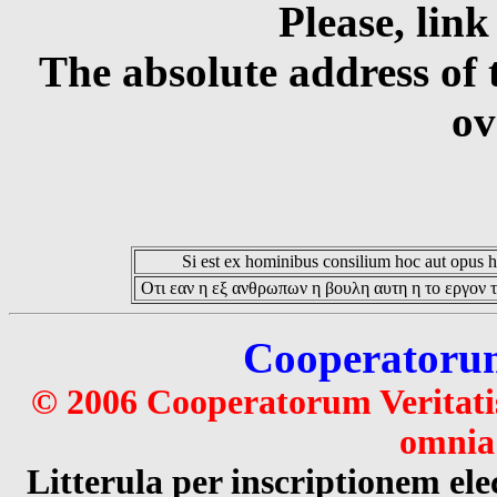
Please, link
The absolute address of 
ov
Si est ex hominibus consilium hoc aut opus hoc
Οτι εαν η εξ ανθρωπων η βουλη αυτη η το εργον τ
Cooperatorum 
© 2006 Cooperatorum Veritatis
omnia 
Litterula per inscriptionem 