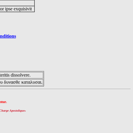
or ipse exquisivit
nditions
eritis dissolvere.
ου δυνασθε καταλυσαι.
tur.
Charge Apostolique
»