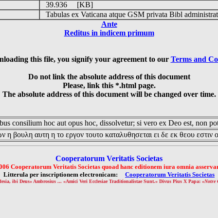
39.936 [KB]
Tabulas ex Vaticana atque GSM privata Bibl administrat
Ante
Reditus in indicem primum
loading this file, you signify your agreement to our
Terms and Co
Do not link the absolute address of this document
Please, link this *.html page.
The absolute address of this document will be changed over time.
us consilium hoc aut opus hoc, dissolvetur; si vero ex Deo est, non pot
ν η βουλη αυτη η το εργον τουτο καταλυθησεται ει δε εκ θεου εστιν 
Cooperatorum Veritatis Societas
006 Cooperatorum Veritatis Societas quoad hanc editionem iura omnia asservan
Litterula per inscriptionem electronicam:
Cooperatorum Veritatis Societas
lesia, ibi Deus» Ambrosius ... «Amici Veri Ecclesiae Traditionalistae Sunt.» Divus Pius X Papa: «
Notre 