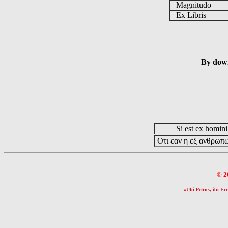
Magnitudo
Ex Libris
By down
Si est ex hominib
Οτι εαν η εξ ανθρωπω
© 2
«Ubi Petrus, ibi Ecc