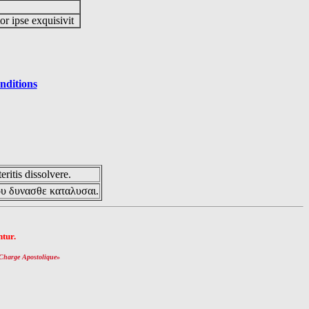
or ipse exquisivit
nditions
eritis dissolvere.
ου δυνασθε καταλυσαι.
tur.
Charge Apostolique
»