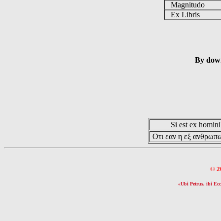
Magnitudo
Ex Libris
By down
Si est ex hominib
Οτι εαν η εξ ανθρωπω
© 2
«Ubi Petrus, ibi Ecc