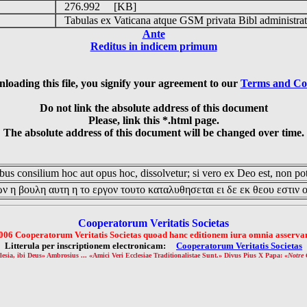
276.992 [KB]
Tabulas ex Vaticana atque GSM privata Bibl administrat
Ante
Reditus in indicem primum
loading this file, you signify your agreement to our
Terms and Co
Do not link the absolute address of this document
Please, link this *.html page.
The absolute address of this document will be changed over time.
us consilium hoc aut opus hoc, dissolvetur; si vero ex Deo est, non pot
ν η βουλη αυτη η το εργον τουτο καταλυθησεται ει δε εκ θεου εστιν 
Cooperatorum Veritatis Societas
006 Cooperatorum Veritatis Societas quoad hanc editionem iura omnia asservan
Litterula per inscriptionem electronicam:
Cooperatorum Veritatis Societas
lesia, ibi Deus» Ambrosius ... «Amici Veri Ecclesiae Traditionalistae Sunt.» Divus Pius X Papa: «
Notre 