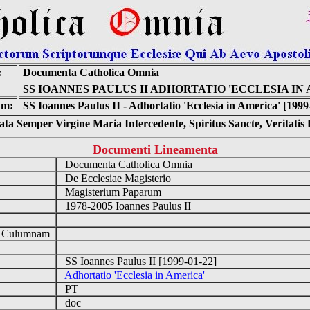
:
Documenta Catholica Omnia
SS IOANNES PAULUS II ADHORTATIO 'ECCLESIA IN
um:
SS Ioannes Paulus II - Adhortatio 'Ecclesia in America' [1999
ta Semper Virgine Maria Intercedente, Spiritus Sancte, Veritati
Documenti Lineamenta
Documenta Catholica Omnia
De Ecclesiae Magisterio
Magisterium Paparum
1978-2005 Ioannes Paulus II
d Culumnam
SS Ioannes Paulus II [1999-01-22]
Adhortatio 'Ecclesia in America'
PT
doc