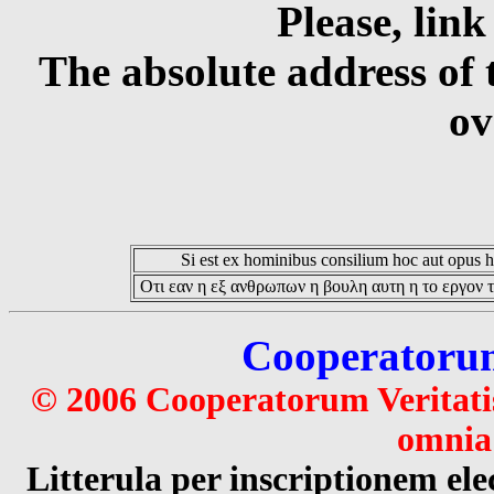
Please, link
The absolute address of 
ov
Si est ex hominibus consilium hoc aut opus hoc
Οτι εαν η εξ ανθρωπων η βουλη αυτη η το εργον τ
Cooperatorum 
© 2006 Cooperatorum Veritatis
omnia 
Litterula per inscriptionem 