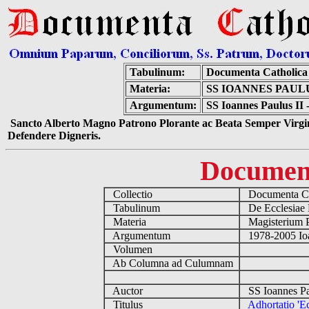
Tabulinum:
Documenta Catholic
Materia:
SS IOANNES PAULU
Argumentum:
SS Ioannes Paulus II -
Sancto Alberto Magno Patrono Plorante ac Beata Semper Virgin
Defendere Digneris.
Documen
Collectio
Documenta Ca
Tabulinum
De Ecclesiae 
Materia
Magisterium 
Argumentum
1978-2005 Ioa
Volumen
Ab Columna ad Culumnam
Auctor
SS Ioannes Pa
Titulus
Adhortatio 'Ec