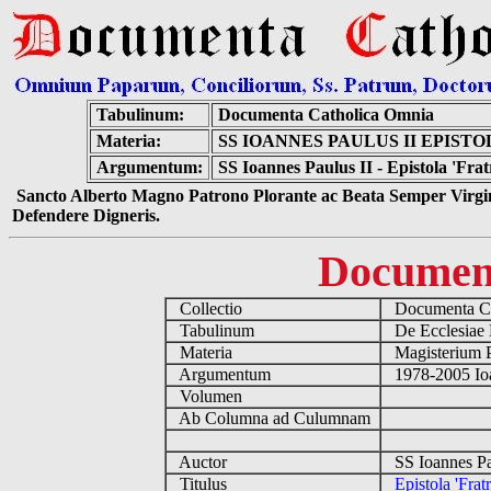
Tabulinum:
Documenta Catholica Omnia
Materia:
SS IOANNES PAULUS II EPIST
Argumentum:
SS Ioannes Paulus II - Epistola 'Fra
Sancto Alberto Magno Patrono Plorante ac Beata Semper Virgin
Defendere Digneris.
Documen
Collectio
Documenta Ca
Tabulinum
De Ecclesiae 
Materia
Magisterium 
Argumentum
1978-2005 Ioa
Volumen
Ab Columna ad Culumnam
Auctor
SS Ioannes Pa
Titulus
Epistola 'Frat