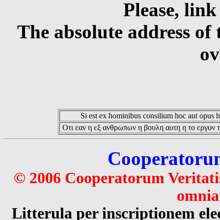
Please, link
The absolute address of 
ov
Si est ex hominibus consilium hoc aut opus hoc
Οτι εαν η εξ ανθρωπων η βουλη αυτη η το εργον τ
Cooperatorum 
© 2006 Cooperatorum Veritatis
omnia 
Litterula per inscriptionem 