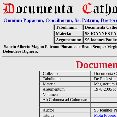
Tabulinum:
Documenta Catho
Materia:
SS IOANNES PA
Argumentum:
SS Ioannes Paulus 
Sancto Alberto Magno Patrono Plorante ac Beata Semper Virgin
Defendere Digneris.
Documen
Collectio
Documenta Ca
Tabulinum
De Ecclesiae 
Materia
Magisterium 
Argumentum
1978-2005 Ioa
Volumen
Ab Columna ad Culumnam
Auctor
SS Ioannes Pa
Titulus
Motu Proprio 