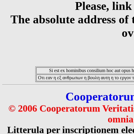
Please, link
The absolute address of 
ov
Si est ex hominibus consilium hoc aut opus hoc
Οτι εαν η εξ ανθρωπων η βουλη αυτη η το εργον τ
Cooperatorum 
© 2006 Cooperatorum Veritatis
omnia 
Litterula per inscriptionem 