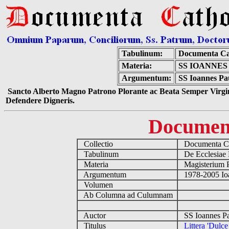
Tabulinum:
Documenta Ca
Materia:
SS IOANNES
Argumentum:
SS Ioannes Pau
Sancto Alberto Magno Patrono Plorante ac Beata Semper Virgin
Defendere Digneris.
Documen
Collectio
Documenta Ca
Tabulinum
De Ecclesiae 
Materia
Magisterium 
Argumentum
1978-2005 Ioa
Volumen
Ab Columna ad Culumnam
Auctor
SS Ioannes Pa
Titulus
Littera 'Dulc