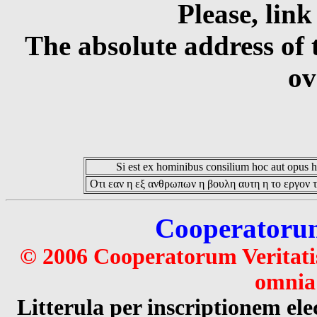
Please, link
The absolute address of 
ov
Si est ex hominibus consilium hoc aut opus hoc
Οτι εαν η εξ ανθρωπων η βουλη αυτη η το εργον τ
Cooperatorum 
© 2006 Cooperatorum Veritatis
omnia 
Litterula per inscriptionem 