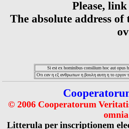
Please, link
The absolute address of 
ov
Si est ex hominibus consilium hoc aut opus hoc
Οτι εαν η εξ ανθρωπων η βουλη αυτη η το εργον τ
Cooperatorum 
© 2006 Cooperatorum Veritatis
omnia 
Litterula per inscriptionem 