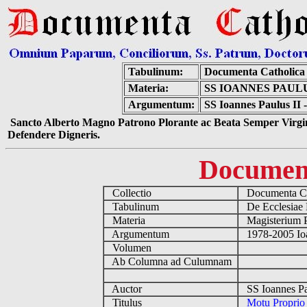
Tabulinum:
Documenta Catholica
Materia:
SS IOANNES PAUL
Argumentum:
SS Ioannes Paulus II
Sancto Alberto Magno Patrono Plorante ac Beata Semper Virgin
Defendere Digneris.
Documen
Collectio
Documenta Ca
Tabulinum
De Ecclesiae 
Materia
Magisterium 
Argumentum
1978-2005 Ioa
Volumen
Ab Columna ad Culumnam
Auctor
SS Ioannes Pa
Titulus
Motu Proprio