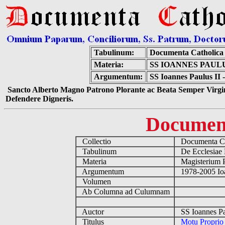
Tabulinum:
Documenta Catholica
Materia:
SS IOANNES PAUL
Argumentum:
SS Ioannes Paulus II
Sancto Alberto Magno Patrono Plorante ac Beata Semper Virgin
Defendere Digneris.
Documen
Collectio
Documenta Ca
Tabulinum
De Ecclesiae 
Materia
Magisterium 
Argumentum
1978-2005 Ioa
Volumen
Ab Columna ad Culumnam
Auctor
SS Ioannes Pa
Titulus
Motu Proprio