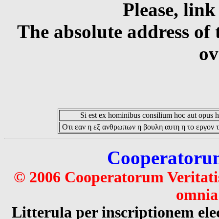
Please, link
The absolute address of 
ov
Si est ex hominibus consilium hoc aut opus hoc
Οτι εαν η εξ ανθρωπων η βουλη αυτη η το εργον τ
Cooperatorum 
© 2006 Cooperatorum Veritatis
omnia 
Litterula per inscriptionem 