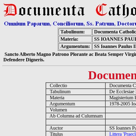
Tabulinum:
Documenta Catholi
Materia:
SS IOANNES PAU
Argumentum:
SS Ioannes Paulus II
Sancto Alberto Magno Patrono Plorante ac Beata Semper Virgin
Defendere Digneris.
Documen
Collectio
Documenta Ca
Tabulinum
De Ecclesiae 
Materia
Magisterium 
Argumentum
1978-2005 Ioa
Volumen
Ab Columna ad Culumnam
Auctor
SS Ioannes Pa
Titulus
Littera 'Praec