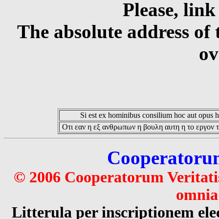
Please, link
The absolute address of 
ov
Si est ex hominibus consilium hoc aut opus hoc
Οτι εαν η εξ ανθρωπων η βουλη αυτη η το εργον τ
Cooperatorum 
© 2006 Cooperatorum Veritatis
omnia 
Litterula per inscriptionem 