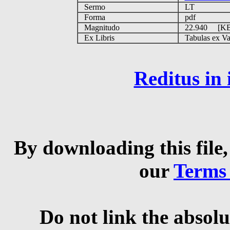
Sermo
LT
Forma
pdf
Magnitudo
22.940 [K
Ex Libris
Tabulas ex Vati
Reditus in
By downloading this file,
our
Terms
Do not link the absolu