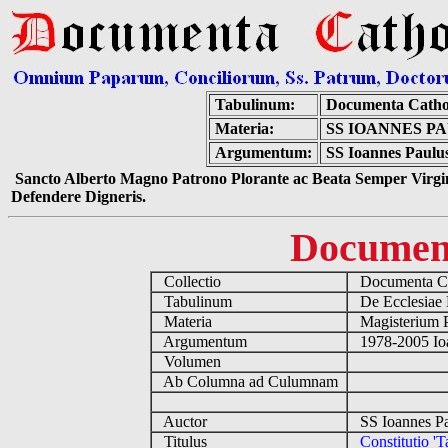
Tabulinum:
Documenta Catho
Materia:
SS IOANNES PA
Argumentum:
SS Ioannes Paulus 
Sancto Alberto Magno Patrono Plorante ac Beata Semper Virgin
Defendere Digneris.
Documen
Collectio
Documenta Ca
Tabulinum
De Ecclesiae 
Materia
Magisterium 
Argumentum
1978-2005 Ioa
Volumen
Ab Columna ad Culumnam
Auctor
SS Ioannes Pa
Titulus
Constitutio '