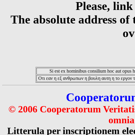
Please, link
The absolute address of 
ov
Si est ex hominibus consilium hoc aut opus hoc
Οτι εαν η εξ ανθρωπων η βουλη αυτη η το εργον τ
Cooperatorum 
© 2006 Cooperatorum Veritatis
omnia 
Litterula per inscriptionem 