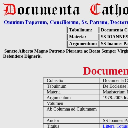
Tabulinum:
Documenta Ca
Materia:
SS IOANNES
Argumentum:
SS Ioannes Pau
Sancto Alberto Magno Patrono Plorante ac Beata Semper Virgin
Defendere Digneris.
Documen
Collectio
Documenta Ca
Tabulinum
De Ecclesiae 
Materia
Magisterium 
Argumentum
1978-2005 Ioa
Volumen
Ab Columna ad Culumnam
Auctor
SS Ioannes Pa
Titulus
Littera 'Totius