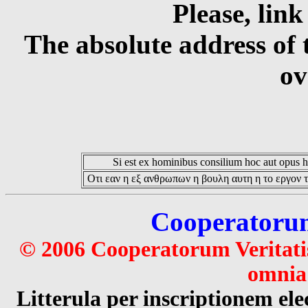
Please, link
The absolute address of 
ov
Si est ex hominibus consilium hoc aut opus hoc
Οτι εαν η εξ ανθρωπων η βουλη αυτη η το εργον τ
Cooperatorum 
© 2006 Cooperatorum Veritatis
omnia 
Litterula per inscriptionem 