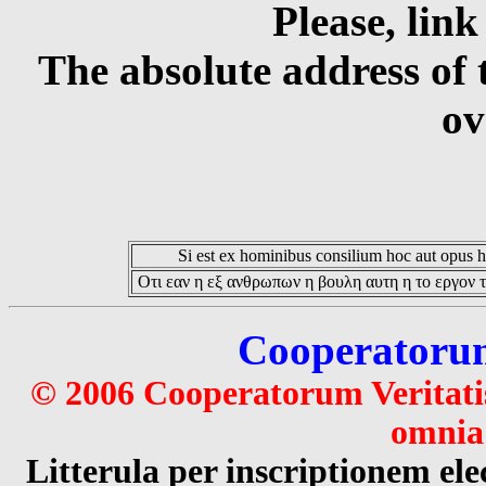
Please, link
The absolute address of 
ov
Si est ex hominibus consilium hoc aut opus hoc
Οτι εαν η εξ ανθρωπων η βουλη αυτη η το εργον τ
Cooperatorum 
© 2006 Cooperatorum Veritatis
omnia 
Litterula per inscriptionem 