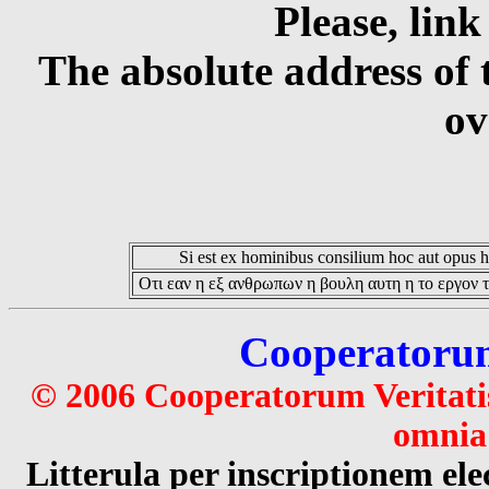
Please, link
The absolute address of 
ov
Si est ex hominibus consilium hoc aut opus hoc
Οτι εαν η εξ ανθρωπων η βουλη αυτη η το εργον τ
Cooperatorum 
© 2006 Cooperatorum Veritatis
omnia 
Litterula per inscriptionem 