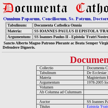
Tabulinum:
Documenta Catholica Omnia
Materia:
SS IOANNES PAULUS II EPISTOLA 'F
Argumentum:
SS Ioannes Paulus II - Epistola 'Fratri Nost
Sancto Alberto Magno Patrono Plorante ac Beata Semper Virgin
Defendere Digneris.
Documen
Collectio
Documenta Ca
Tabulinum
De Ecclesiae 
Materia
Magisterium 
Argumentum
1978-2005 Ioa
Volumen
Ab Columna ad Culumnam
Auctor
SS Ioannes Pa
Titulus
Epistola 'Frat