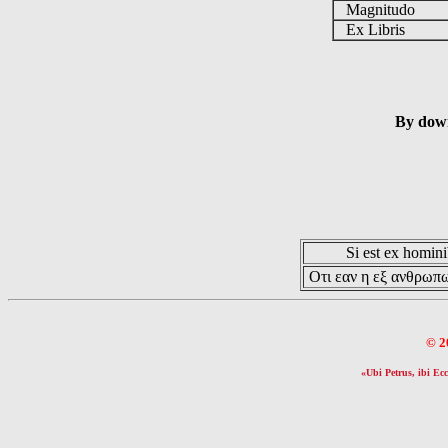
Magnitudo
Ex Libris
By down
Si est ex hominib
Οτι εαν η εξ ανθρωπω
© 2
«Ubi Petrus, ibi Ecc