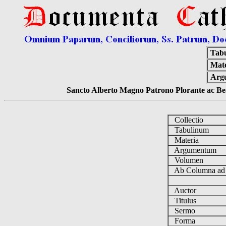
Tab
Mate
Arg
Sancto Alberto Magno Patrono Plorante ac Bea
Collectio
Tabulinum
Materia
Argumentum
Volumen
Ab Columna a
Auctor
Titulus
Sermo
Forma