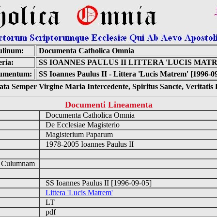
ulinum:
Documenta Catholica Omnia
ria:
SS IOANNES PAULUS II LITTERA 'LUCIS MAT
umentum:
SS Ioannes Paulus II - Littera 'Lucis Matrem' [1996-0
ta Semper Virgine Maria Intercedente, Spiritus Sancte, Veritati
Documenti Lineamenta
Documenta Catholica Omnia
De Ecclesiae Magisterio
Magisterium Paparum
1978-2005 Ioannes Paulus II
d Culumnam
SS Ioannes Paulus II [1996-09-05]
Littera 'Lucis Matrem'
LT
pdf