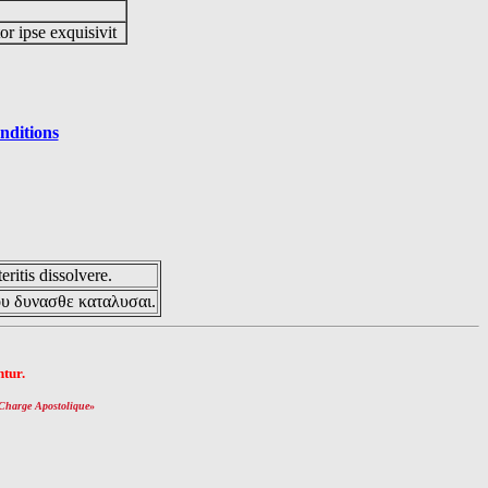
or ipse exquisivit
nditions
eritis dissolvere.
ου δυνασθε καταλυσαι.
tur.
Charge Apostolique
»