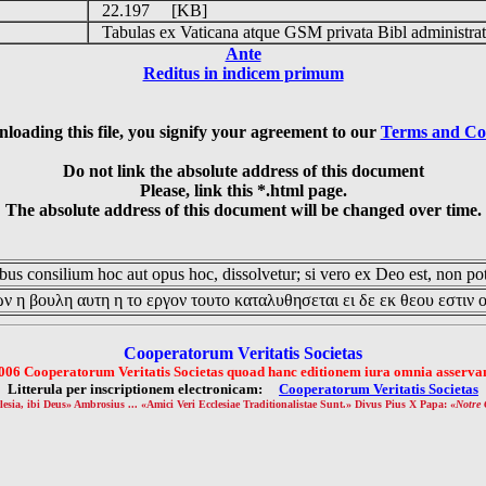
22.197 [KB]
Tabulas ex Vaticana atque GSM privata Bibl administrat
Ante
Reditus in indicem primum
loading this file, you signify your agreement to our
Terms and Co
Do not link the absolute address of this document
Please, link this *.html page.
The absolute address of this document will be changed over time.
us consilium hoc aut opus hoc, dissolvetur; si vero ex Deo est, non pot
ν η βουλη αυτη η το εργον τουτο καταλυθησεται ει δε εκ θεου εστιν 
Cooperatorum Veritatis Societas
006 Cooperatorum Veritatis Societas quoad hanc editionem iura omnia asservan
Litterula per inscriptionem electronicam:
Cooperatorum Veritatis Societas
lesia, ibi Deus» Ambrosius ... «Amici Veri Ecclesiae Traditionalistae Sunt.» Divus Pius X Papa: «
Notre 