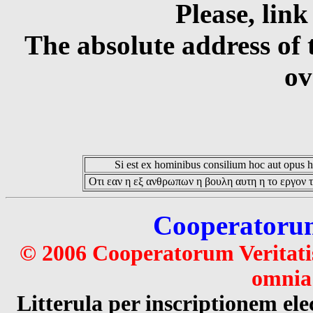
Please, link
The absolute address of 
ov
Si est ex hominibus consilium hoc aut opus hoc
Οτι εαν η εξ ανθρωπων η βουλη αυτη η το εργον τ
Cooperatorum 
© 2006 Cooperatorum Veritatis
omnia 
Litterula per inscriptionem 