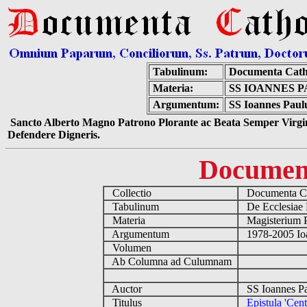
Tabulinum:
Documenta Cath
Materia:
SS IOANNES P
Argumentum:
SS Ioannes Paulu
Sancto Alberto Magno Patrono Plorante ac Beata Semper Virgin
Defendere Digneris.
Documen
Collectio
Documenta Ca
Tabulinum
De Ecclesiae 
Materia
Magisterium 
Argumentum
1978-2005 Ioa
Volumen
Ab Columna ad Culumnam
Auctor
SS Ioannes Pa
Titulus
Epistula 'Cen