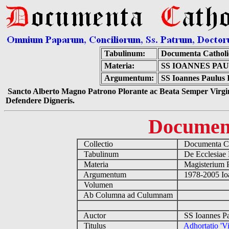
Tabulinum:
Documenta Cathol
Materia:
SS IOANNES PAU
Argumentum:
SS Ioannes Paulus I
Sancto Alberto Magno Patrono Plorante ac Beata Semper Virgin
Defendere Digneris.
Documen
Collectio
Documenta Ca
Tabulinum
De Ecclesiae 
Materia
Magisterium 
Argumentum
1978-2005 Ioa
Volumen
Ab Columna ad Culumnam
Auctor
SS Ioannes Pa
Titulus
Adhortatio 'Vi