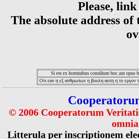
Please, link
The absolute address of 
ov
Si est ex hominibus consilium hoc aut opus hoc
Οτι εαν η εξ ανθρωπων η βουλη αυτη η το εργον τ
Cooperatorum 
© 2006 Cooperatorum Veritatis
omnia 
Litterula per inscriptionem 