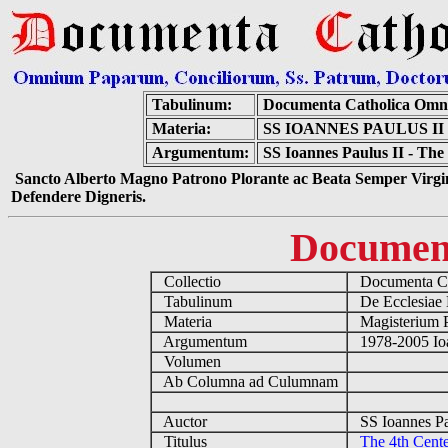
Tabulinum:
Documenta Catholica Omn
Materia:
SS IOANNES PAULUS I
Argumentum:
SS Ioannes Paulus II - The
Sancto Alberto Magno Patrono Plorante ac Beata Semper Virgin
Defendere Digneris.
Documen
Collectio
Documenta Ca
Tabulinum
De Ecclesiae 
Materia
Magisterium 
Argumentum
1978-2005 Ioa
Volumen
Ab Columna ad Culumnam
Auctor
SS Ioannes Pa
Titulus
The 4th Cent