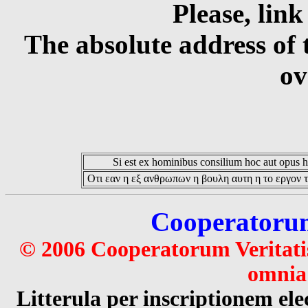
Please, link
The absolute address of 
ov
Si est ex hominibus consilium hoc aut opus hoc
Οτι εαν η εξ ανθρωπων η βουλη αυτη η το εργον τ
Cooperatorum 
© 2006 Cooperatorum Veritatis
omnia 
Litterula per inscriptionem 