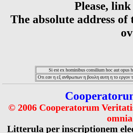
Please, link
The absolute address of 
ov
Si est ex hominibus consilium hoc aut opus hoc
Οτι εαν η εξ ανθρωπων η βουλη αυτη η το εργον τ
Cooperatorum 
© 2006 Cooperatorum Veritatis
omnia 
Litterula per inscriptionem 