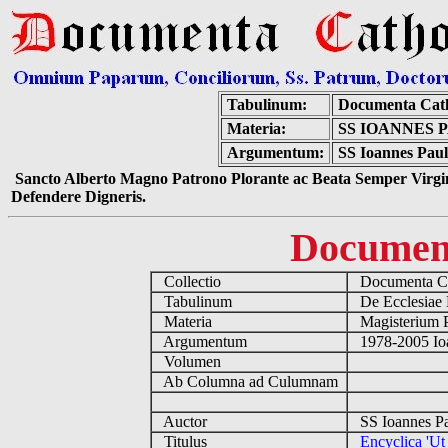
Tabulinum:
Documenta Cath
Materia:
SS IOANNES 
Argumentum:
SS Ioannes Paulu
Sancto Alberto Magno Patrono Plorante ac Beata Semper Virgin
Defendere Digneris.
Documen
Collectio
Documenta Ca
Tabulinum
De Ecclesiae 
Materia
Magisterium 
Argumentum
1978-2005 Ioa
Volumen
Ab Columna ad Culumnam
Auctor
SS Ioannes Pa
Titulus
Encyclica 'Ut