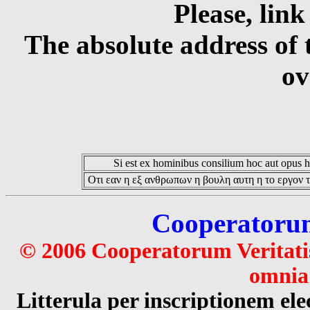
Please, link
The absolute address of 
ov
Si est ex hominibus consilium hoc aut opus hoc
Οτι εαν η εξ ανθρωπων η βουλη αυτη η το εργον τ
Cooperatorum 
© 2006 Cooperatorum Veritatis
omnia 
Litterula per inscriptionem 