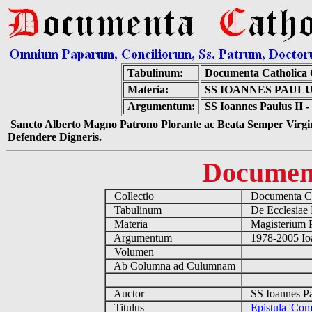
Tabulinum:
Documenta Catholica
Materia:
SS IOANNES PAULU
Argumentum:
SS Ioannes Paulus II -
Sancto Alberto Magno Patrono Plorante ac Beata Semper Virgin
Defendere Digneris.
Documen
Collectio
Documenta Ca
Tabulinum
De Ecclesiae 
Materia
Magisterium 
Argumentum
1978-2005 Ioa
Volumen
Ab Columna ad Culumnam
Auctor
SS Ioannes Pa
Titulus
Epistula 'Comp