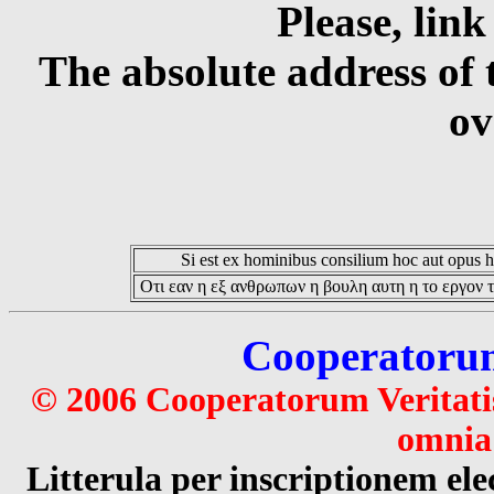
Please, link
The absolute address of 
ov
Si est ex hominibus consilium hoc aut opus hoc
Οτι εαν η εξ ανθρωπων η βουλη αυτη η το εργον τ
Cooperatorum 
© 2006 Cooperatorum Veritatis
omnia 
Litterula per inscriptionem 