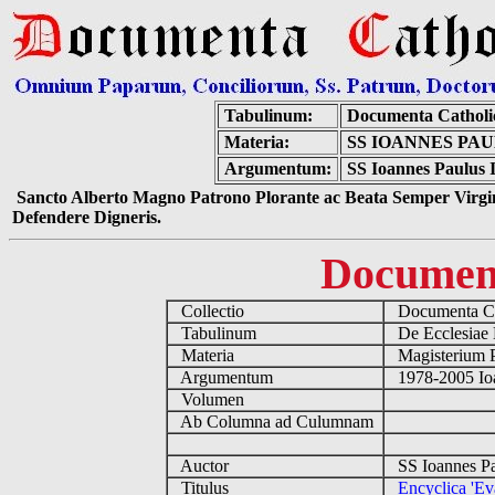
Tabulinum:
Documenta Catholi
Materia:
SS IOANNES PAU
Argumentum:
SS Ioannes Paulus I
Sancto Alberto Magno Patrono Plorante ac Beata Semper Virgin
Defendere Digneris.
Documen
Collectio
Documenta Ca
Tabulinum
De Ecclesiae 
Materia
Magisterium 
Argumentum
1978-2005 Ioa
Volumen
Ab Columna ad Culumnam
Auctor
SS Ioannes Pa
Titulus
Encyclica 'Ev