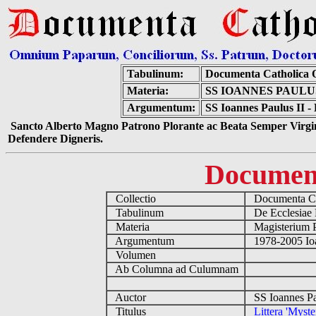
Tabulinum:
Documenta Catholica
Materia:
SS IOANNES PAULU
Argumentum:
SS Ioannes Paulus II - 
Sancto Alberto Magno Patrono Plorante ac Beata Semper Virgin
Defendere Digneris.
Documen
Collectio
Documenta Ca
Tabulinum
De Ecclesiae 
Materia
Magisterium 
Argumentum
1978-2005 Ioa
Volumen
Ab Columna ad Culumnam
Auctor
SS Ioannes Pa
Titulus
Littera 'Myste