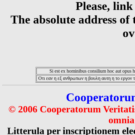
Please, link
The absolute address of 
ov
Si est ex hominibus consilium hoc aut opus hoc
Οτι εαν η εξ ανθρωπων η βουλη αυτη η το εργον τ
Cooperatorum 
© 2006 Cooperatorum Veritatis
omnia 
Litterula per inscriptionem 