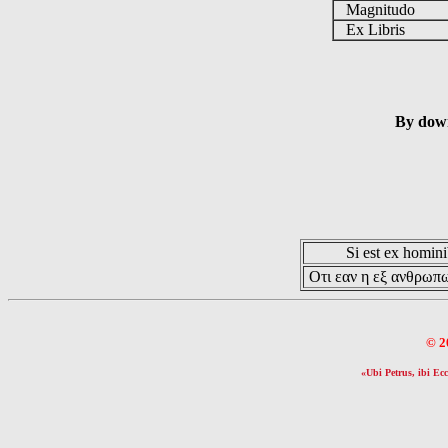
Magnitudo
Ex Libris
By down
Si est ex hominib
Οτι εαν η εξ ανθρωπω
© 2
«Ubi Petrus, ibi Ecc