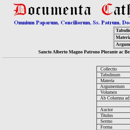
Tabuli
Materi
Argum
Sancto Alberto Magno Patrono Plorante ac Bea
Collectio
Tabulinum
Materia
Argumentum
Volumen
Ab Columna a
Auctor
Titulus
Sermo
Forma