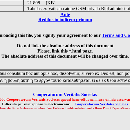
21.898 [KB]
Tabulas ex Vaticana atque GSM privata Bibl administrat
Ante
Reditus in indicem primum
loading this file, you signify your agreement to our
Terms and Co
Do not link the absolute address of this document
Please, link this *.html page.
The absolute address of this document will be changed over time.
us consilium hoc aut opus hoc, dissolvetur; si vero ex Deo est, non pot
ν η βουλη αυτη η το εργον τουτο καταλυθησεται ει δε εκ θεου εστιν 
Cooperatorum Veritatis Societas
006 Cooperatorum Veritatis Societas quoad hanc editionem iura omnia asservan
Litterula per inscriptionem electronicam:
Cooperatorum Veritatis Societas
lesia, ibi Deus» Ambrosius ... «Amici Veri Ecclesiae Traditionalistae Sunt.» Divus Pius X Papa: «
Notre 