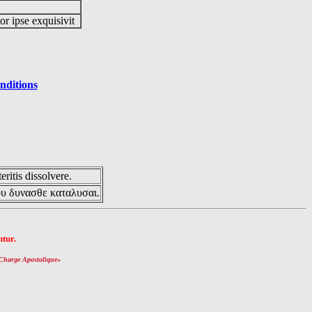
or ipse exquisivit
nditions
eritis dissolvere.
ου δυνασθε καταλυσαι.
tur.
Charge Apostolique
»