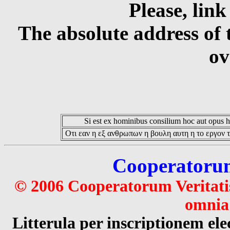
Please, link
The absolute address of 
ov
Si est ex hominibus consilium hoc aut opus hoc
Οτι εαν η εξ ανθρωπων η βουλη αυτη η το εργον τ
Cooperatorum 
© 2006 Cooperatorum Veritatis
omnia 
Litterula per inscriptionem 