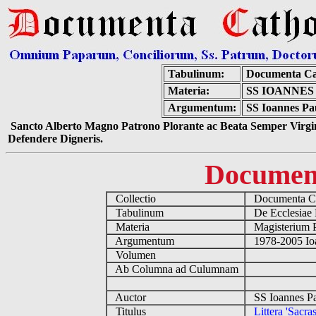
Tabulinum:
Documenta Ca
Materia:
SS IOANNES
Argumentum:
SS Ioannes Pau
Sancto Alberto Magno Patrono Plorante ac Beata Semper Virgin
Defendere Digneris.
Documen
Collectio
Documenta Ca
Tabulinum
De Ecclesiae 
Materia
Magisterium 
Argumentum
1978-2005 Ioa
Volumen
Ab Columna ad Culumnam
Auctor
SS Ioannes Pa
Titulus
Littera 'Sacra