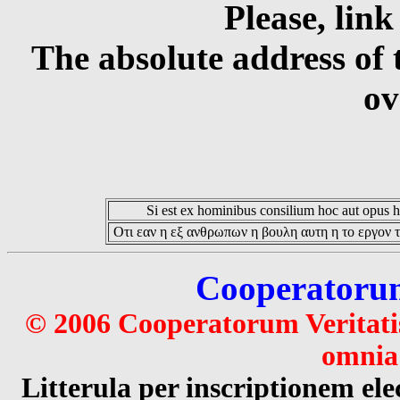
Please, link
The absolute address of 
ov
Si est ex hominibus consilium hoc aut opus hoc
Οτι εαν η εξ ανθρωπων η βουλη αυτη η το εργον τ
Cooperatorum 
© 2006 Cooperatorum Veritatis
omnia 
Litterula per inscriptionem 