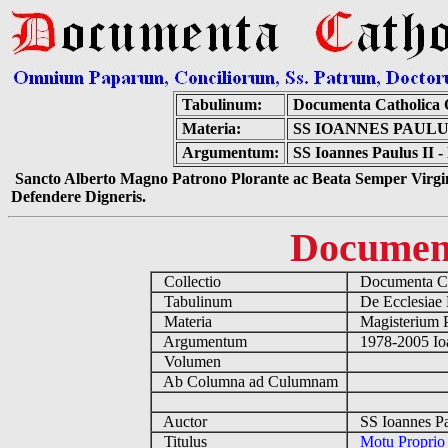
Tabulinum:
Documenta Catholica
Materia:
SS IOANNES PAULU
Argumentum:
SS Ioannes Paulus II -
Sancto Alberto Magno Patrono Plorante ac Beata Semper Virgin
Defendere Digneris.
Documen
Collectio
Documenta Ca
Tabulinum
De Ecclesiae 
Materia
Magisterium 
Argumentum
1978-2005 Ioa
Volumen
Ab Columna ad Culumnam
Auctor
SS Ioannes Pa
Titulus
Motu Proprio 