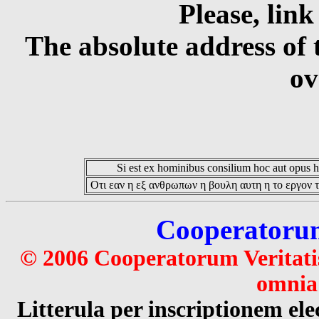
Please, link
The absolute address of 
ov
Si est ex hominibus consilium hoc aut opus hoc
Οτι εαν η εξ ανθρωπων η βουλη αυτη η το εργον τ
Cooperatorum 
© 2006 Cooperatorum Veritatis
omnia 
Litterula per inscriptionem 