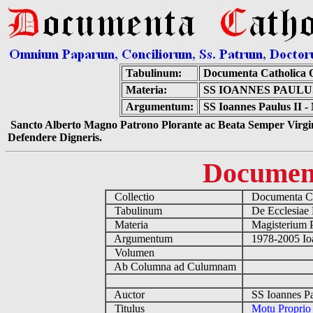
Tabulinum:
Documenta Catholica
Materia:
SS IOANNES PAULUS
Argumentum:
SS Ioannes Paulus II - 
Sancto Alberto Magno Patrono Plorante ac Beata Semper Virgin
Defendere Digneris.
Documen
Collectio
Documenta Ca
Tabulinum
De Ecclesiae 
Materia
Magisterium 
Argumentum
1978-2005 Ioa
Volumen
Ab Columna ad Culumnam
Auctor
SS Ioannes Pa
Titulus
Motu Proprio '