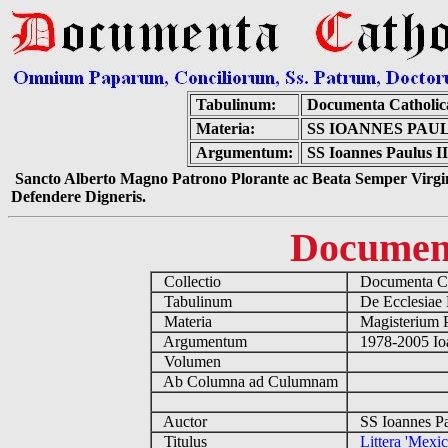
Tabulinum:
Documenta Catholi
Materia:
SS IOANNES PAUL
Argumentum:
SS Ioannes Paulus II 
Sancto Alberto Magno Patrono Plorante ac Beata Semper Virgin
Defendere Digneris.
Documen
Collectio
Documenta Ca
Tabulinum
De Ecclesiae 
Materia
Magisterium 
Argumentum
1978-2005 Ioa
Volumen
Ab Columna ad Culumnam
Auctor
SS Ioannes Pa
Titulus
Littera 'Mexic