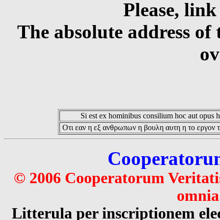
Please, link
The absolute address of 
ov
Si est ex hominibus consilium hoc aut opus hoc
Οτι εαν η εξ ανθρωπων η βουλη αυτη η το εργον τ
Cooperatorum 
© 2006 Cooperatorum Veritatis
omnia 
Litterula per inscriptionem 