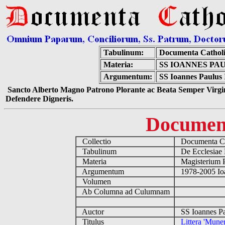
Tabulinum:
Documenta Cathol
Materia:
SS IOANNES PA
Argumentum:
SS Ioannes Paulus I
Sancto Alberto Magno Patrono Plorante ac Beata Semper Virgin
Defendere Digneris.
Documen
Collectio
Documenta Ca
Tabulinum
De Ecclesiae 
Materia
Magisterium 
Argumentum
1978-2005 Ioa
Volumen
Ab Columna ad Culumnam
Auctor
SS Ioannes Pa
Titulus
Littera 'Mune