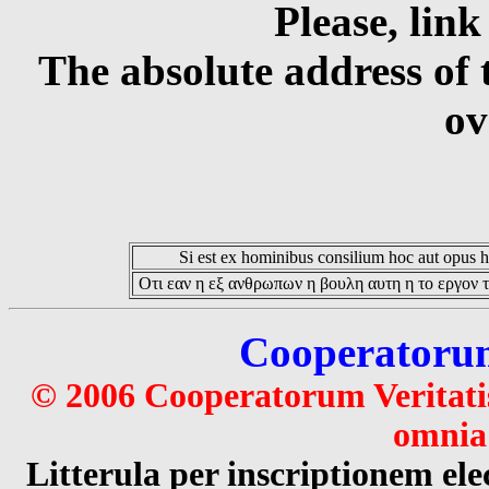
Please, link
The absolute address of 
ov
Si est ex hominibus consilium hoc aut opus hoc
Οτι εαν η εξ ανθρωπων η βουλη αυτη η το εργον τ
Cooperatorum 
© 2006 Cooperatorum Veritatis
omnia 
Litterula per inscriptionem 