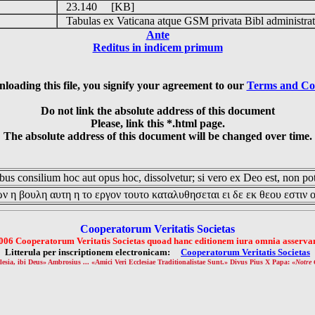
23.140 [KB]
Tabulas ex Vaticana atque GSM privata Bibl administrat
Ante
Reditus in indicem primum
loading this file, you signify your agreement to our
Terms and Co
Do not link the absolute address of this document
Please, link this *.html page.
The absolute address of this document will be changed over time.
us consilium hoc aut opus hoc, dissolvetur; si vero ex Deo est, non pot
ν η βουλη αυτη η το εργον τουτο καταλυθησεται ει δε εκ θεου εστιν 
Cooperatorum Veritatis Societas
006 Cooperatorum Veritatis Societas quoad hanc editionem iura omnia asservan
Litterula per inscriptionem electronicam:
Cooperatorum Veritatis Societas
lesia, ibi Deus» Ambrosius ... «Amici Veri Ecclesiae Traditionalistae Sunt.» Divus Pius X Papa: «
Notre 