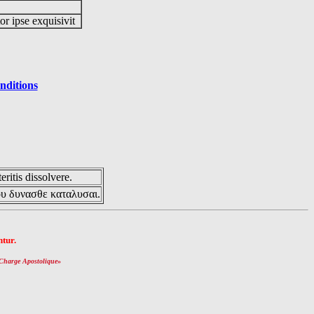
or ipse exquisivit
nditions
eritis dissolvere.
ου δυνασθε καταλυσαι.
tur.
Charge Apostolique
»