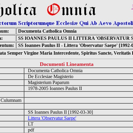
num:
Documenta Catholica Omnia
a:
SS IOANNES PAULUS II LITTERA 'OBSERVATUR 
entum:
SS Ioannes Paulus II - Littera 'Observatur Saepe' [1992-
ta Semper Virgine Maria Intercedente, Spiritus Sancte, Veritati
Documenti Lineamenta
Documenta Catholica Omnia
De Ecclesiae Magisterio
Magisterium Paparum
1978-2005 Ioannes Paulus II
d Culumnam
SS Ioannes Paulus II [1992-03-30]
Littera 'Observatur Saepe'
LT
pdf