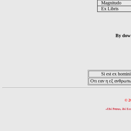
Magnitudo
Ex Libris
By down
Si est ex hominib
Οτι εαν η εξ ανθρωπω
© 2
«Ubi Petrus, ibi Ecc