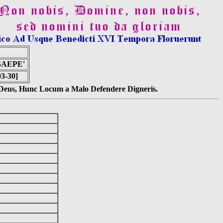
SAEPE'
03-30]
s Deus, Hunc Locum a Malo Defendere Digneris.