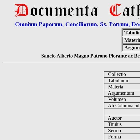
Tabuli
Materi
Argum
Sancto Alberto Magno Patrono Plorante ac Bea
Collectio
Tabulinum
Materia
Argumentum
Volumen
Ab Columna a
Auctor
Titulus
Sermo
Forma