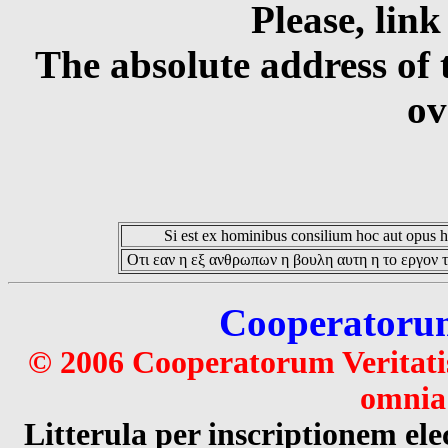
Please, link
The absolute address of 
ov
Si est ex hominibus consilium hoc aut opus hoc
Οτι εαν η εξ ανθρωπων η βουλη αυτη η το εργον τ
Cooperatorum 
© 2006 Cooperatorum Veritatis
omnia 
Litterula per inscriptionem 