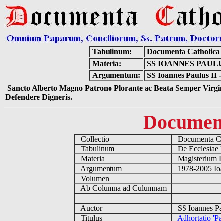
Tabulinum:
Documenta Catholica
Materia:
SS IOANNES PAULU
Argumentum:
SS Ioannes Paulus II 
Sancto Alberto Magno Patrono Plorante ac Beata Semper Virgin
Defendere Digneris.
Documen
Collectio
Documenta Ca
Tabulinum
De Ecclesiae 
Materia
Magisterium 
Argumentum
1978-2005 Ioa
Volumen
Ab Columna ad Culumnam
Auctor
SS Ioannes Pa
Titulus
Adhortatio 'P