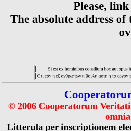
Please, link
The absolute address of 
ov
Si est ex hominibus consilium hoc aut opus hoc
Οτι εαν η εξ ανθρωπων η βουλη αυτη η το εργον τ
Cooperatorum 
© 2006 Cooperatorum Veritatis
omnia 
Litterula per inscriptionem 