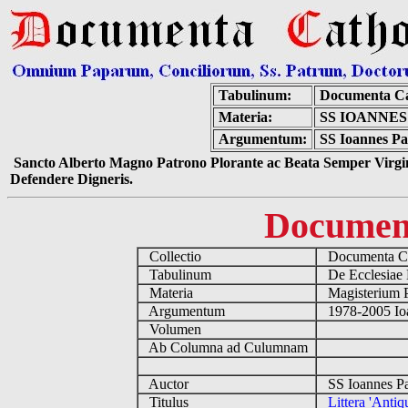
Tabulinum:
Documenta Ca
Materia:
SS IOANNES
Argumentum:
SS Ioannes Pau
Sancto Alberto Magno Patrono Plorante ac Beata Semper Virgin
Defendere Digneris.
Documen
Collectio
Documenta Ca
Tabulinum
De Ecclesiae 
Materia
Magisterium 
Argumentum
1978-2005 Ioa
Volumen
Ab Columna ad Culumnam
Auctor
SS Ioannes Pa
Titulus
Littera 'Antiq